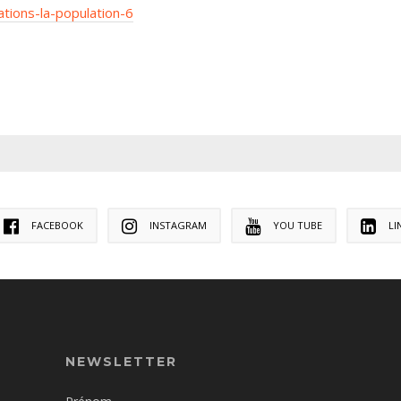
tions-la-population-6
FACEBOOK
INSTAGRAM
YOU TUBE
LI
NEWSLETTER