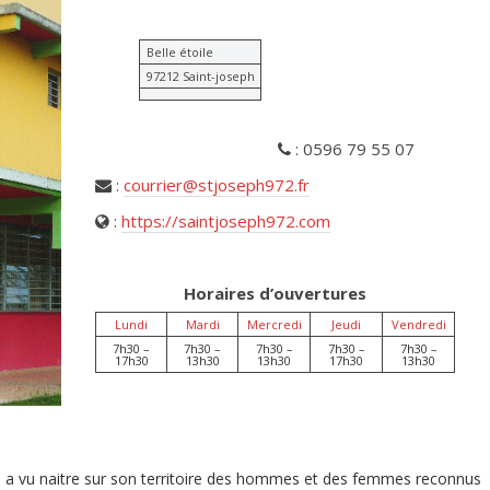
Belle étoile
97212 Saint-joseph
:
0596 79 55 07
:
courrier@stjoseph972.fr
:
https://saintjoseph972.com
Horaires d’ouvertures
Lundi
Mardi
Mercredi
Jeudi
Vendredi
7h30 –
7h30 –
7h30 –
7h30 –
7h30 –
17h30
13h30
13h30
17h30
13h30
seph a vu naitre sur son territoire des hommes et des femmes reconnus