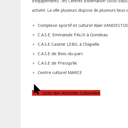
d’équipements : les Centres d’Animation Socio-Educa
activité. La ville plusieurs dispose de plusieurs lieux d
Complexe sportif et culturel Alain VANDESTOC 
C.A.S.E. Emmanule PALIX à Gondeau
C.A.S.E Casimir LEBIL à Chapelle
C.A.S.E de Bois-du-parc
C.A.S.E de Presqu’ile
Centre culturel MARCE
Liste des Activités Culturelles