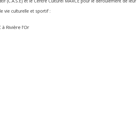
tif (C.A.S.E) et le Centre Culturel MARCE pour le déroulement de leur
e vie culturelle et sportif :
à Rivière l’Or