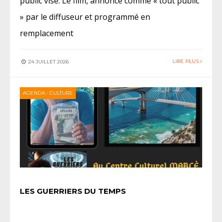
public visé. Le film, annoncé comme « tout public
» par le diffuseur et programmé en
remplacement
LIRE PLUS
24 JUILLET 2026
AGENDA
•
CULTURE
LES GUERRIERS DU TEMPS