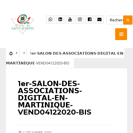
1𝗲𝗿-𝗦𝗔𝗟𝗢𝗡-𝗗𝗘𝗦-𝗔𝗦𝗦𝗢𝗖𝗜𝗔𝗧𝗜𝗢𝗡𝗦-𝗗𝗜𝗚𝗜𝗧𝗔𝗟-𝗘𝗡-
𝗠𝗔𝗥𝗧𝗜𝗡𝗜𝗤𝗨𝗘-VEND04122020-BIS
1𝗲𝗿-𝗦𝗔𝗟𝗢𝗡-𝗗𝗘𝗦-
𝗔𝗦𝗦𝗢𝗖𝗜𝗔𝗧𝗜𝗢𝗡𝗦-
𝗗𝗜𝗚𝗜𝗧𝗔𝗟-𝗘𝗡-
𝗠𝗔𝗥𝗧𝗜𝗡𝗜𝗤𝗨𝗘-
VEND04122020-BIS
2 DÉCEMBRE 2020