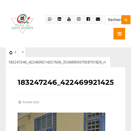
183247246_4224699214257606_3536890367058701826_n
183247246_422469921425760
10 MAI 2021