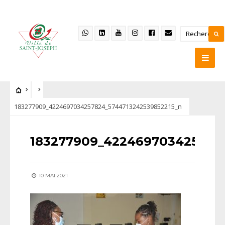
183277909_4224697034257824_5744713242539852215_n
183277909_4224697034257824
10 MAI 2021