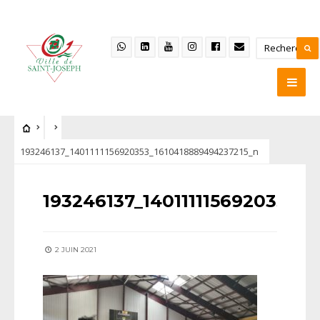
193246137_1401111156920353_1610418889494237215_n
193246137_1401111156920353_
2 JUIN 2021