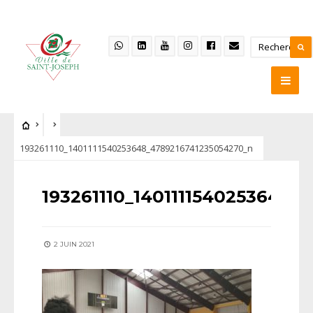
193261110_1401111540253648_4789216741235054270_n
193261110_1401111540253648_
2 JUIN 2021