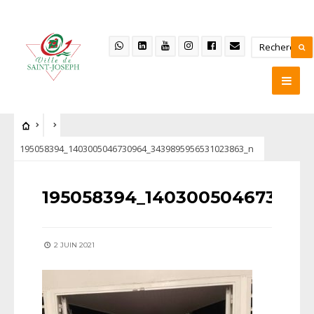
195058394_1403005046730964_3439895956531023863_n
195058394_140300504673096
2 JUIN 2021