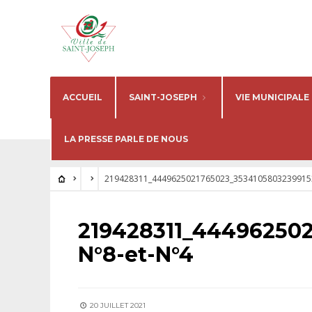
ACCUEIL
SAINT-JOSEPH
VIE MUNICIPALE
LA PRESSE PARLE DE NOUS
219428311_4449625021765023_35341058032399153
219428311_44496250
N°8-et-N°4
20 JUILLET 2021