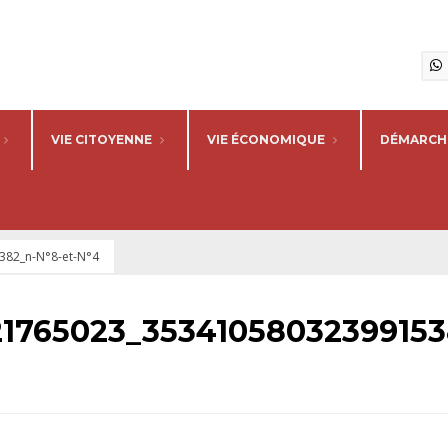
VIE CITOYENNE
VIE ÉCONOMIQUE
DÉMARCHE
82_n-N°8-et-N°4
21765023_35341058032399153