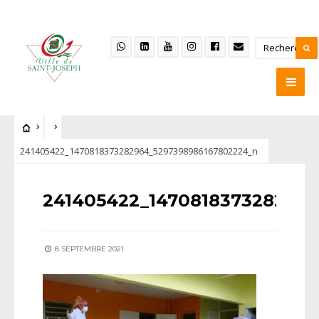
241405422_1470818373282964_5297398986167802224_n
241405422_147081837328296
8 SEPTEMBRE 2021