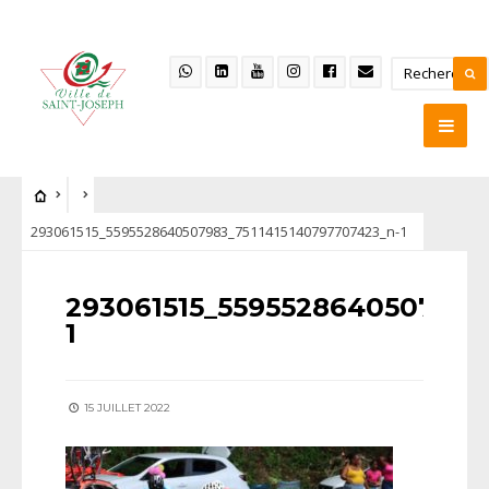
293061515_5595528640507983_7511415140797707423_n-1
293061515_5595528640507983
1
15 JUILLET 2022