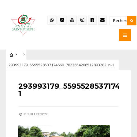
293993179_5595528537174660_7823654206512893282_n-1
293993179_5595528537174660
1
15 JUILLET 2022