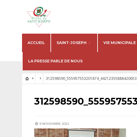
ACCUEIL
SAINT-JOSEPH
VIE MUNICIPALE
LA PRESSE PARLE DE NOUS
312598590_555957553201874_44212355888420653
312598590_55595755
9 NOVEMBRE 2022