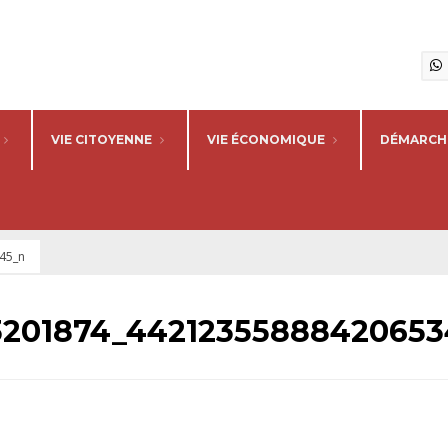
VIE CITOYENNE
VIE ÉCONOMIQUE
DÉMARCHE
45_n
3201874_44212355888420653