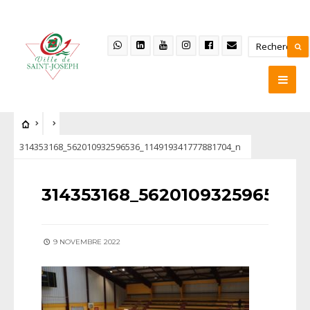
314353168_562010932596536_114919341777881704_n
314353168_562010932596536_
9 NOVEMBRE 2022