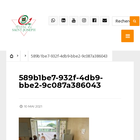
589b1be7-932f-4db9-bbe2-9c087a386043
589b1be7-932f-4db9-
bbe2-9c087a386043
10 MAI 2021