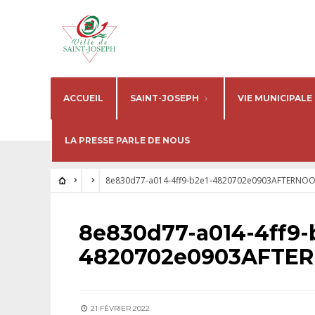
ACCUEIL
SAINT-JOSEPH
VIE MUNICIPALE
LA PRESSE PARLE DE NOUS
8e830d77-a014-4ff9-b2e1-4820702e0903AFTERNOO
8e830d77-a014-4ff9-
4820702e0903AFTER
21 FÉVRIER 2022