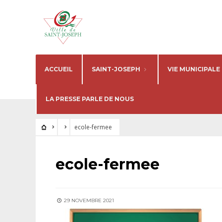
ACCUEIL
SAINT-JOSEPH
VIE MUNICIPALE
LA PRESSE PARLE DE NOUS
ecole-fermee
ecole-fermee
29 NOVEMBRE 2021