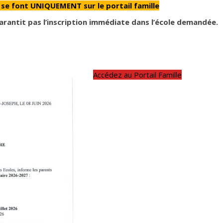
s se font UNIQUEMENT sur le portail famille
antit pas l’inscription immédiate dans l’école demandée.
Accédez au Portail Famille