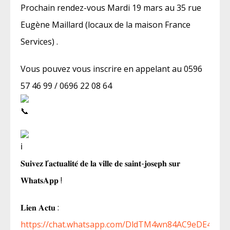
Prochain rendez-vous Mardi 19 mars au 35 rue
Eugène Maillard (locaux de la maison France
Services) .
Vous pouvez vous inscrire en appelant au 0596
57 46 99 / 0696 22 08 64
𝐒𝐮𝐢𝐯𝐞𝐳 𝐥’𝐚𝐜𝐭𝐮𝐚𝐥𝐢𝐭𝐞́ 𝐝𝐞 𝐥𝐚 𝐯𝐢𝐥𝐥𝐞 𝐝𝐞 𝐬𝐚𝐢𝐧𝐭-𝐣𝐨𝐬𝐞𝐩𝐡 𝐬𝐮𝐫
𝐖𝐡𝐚𝐭𝐬𝐀𝐩𝐩 !
𝐋𝐢𝐞𝐧 𝐀𝐜𝐭𝐮 :
https://chat.whatsapp.com/DldTM4wn84AC9eDE4bNt