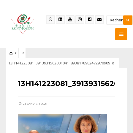
13H141223081_3913931562001041_8938178982472970909_o
13H141223081_3913931562001
21 JANVIER 2021