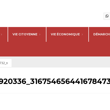
VIE CITOYENNE
VIE ÉCONOMIQUE
DÉMARCHE
732_n
6920336_31675465644167847