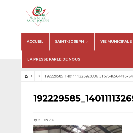
ACCUEIL
SAINT-JOSEPH
VIE MUNICIPALE
LA PRESSE PARLE DE NOUS
192229585_1401111326920336_3167546564416784
192229585_140111132
2 JUIN 2021