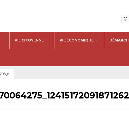
VIE CITOYENNE
VIE ÉCONOMIQUE
DÉMARCHE
298_n
70064275_1241517209187126