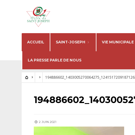
ACCUEIL
SAINT-JOSEPH
VIE MUNICIPALE
LA PRESSE PARLE DE NOUS
194886602_1403005270064275_1241517209187126
194886602_14030052
2 JUIN 2021