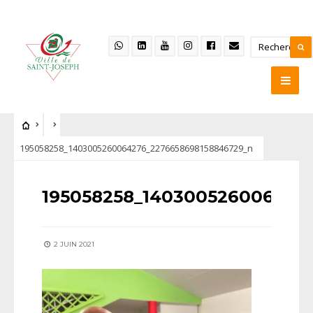
195058258_1403005260064276_2276658698158846729_n
195058258_140300526006427
2 JUIN 2021