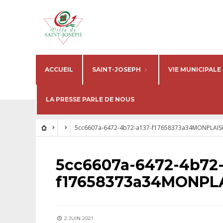
ACCUEIL
SAINT-JOSEPH
VIE MUNICIPALE
LA PRESSE PARLE DE NOUS
5cc6607a-6472-4b72-a137-f17658373a34MONPLAISIR
5cc6607a-6472-4b72-
f17658373a34MONPLAI
2 JUIN 2021