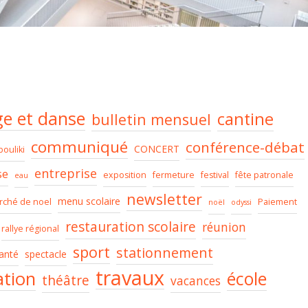
e et danse
cantine
bulletin mensuel
communiqué
conférence-débat
CONCERT
bouliki
entreprise
se
exposition
fermeture
festival
fête patronale
eau
newsletter
menu scolaire
rché de noel
Paiement
noël
odyssi
restauration scolaire
réunion
rallye régional
sport
stationnement
anté
spectacle
travaux
ation
école
théâtre
vacances