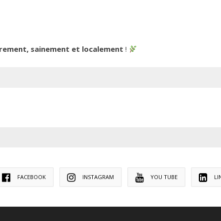
trement, sainement et localement
!
FACEBOOK
INSTAGRAM
YOU TUBE
LI