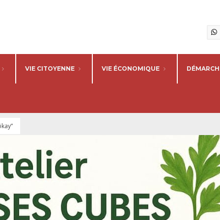
VIE CITOYENNE
VIE ÉCONOMIQUE
DÉMARCHE
ôkay”