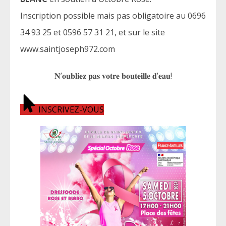
Inscription possible mais pas obligatoire au 0696
34 93 25 et 0596 57 31 21, et sur le site
www.saintjoseph972.com
𝐍’𝐨𝐮𝐛𝐥𝐢𝐞𝐳 𝐩𝐚𝐬 𝐯𝐨𝐭𝐫𝐞 𝐛𝐨𝐮𝐭𝐞𝐢𝐥𝐥𝐞 𝐝’𝐞𝐚𝐮!
INSCRIVEZ-VOUS