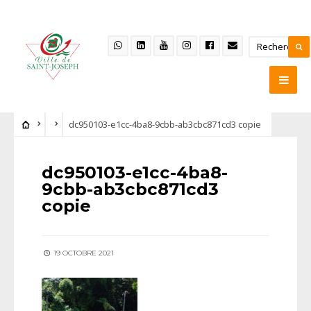
dc950103-e1cc-4ba8-9cbb-ab3cbc871cd3 copie
dc950103-e1cc-4ba8-
9cbb-ab3cbc871cd3
copie
19 OCTOBRE 2021