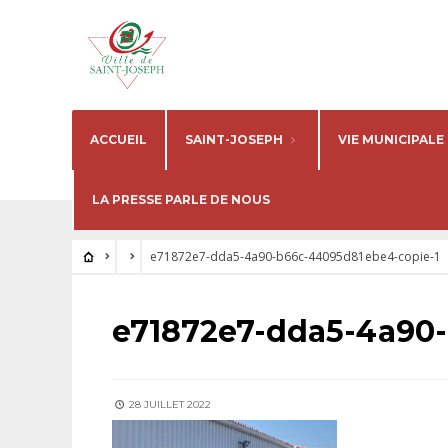
ACCUEIL
SAINT-JOSEPH
VIE MUNICIPALE
LA PRESSE PARLE DE NOUS
e71872e7-dda5-4a90-b66c-44095d81ebe4-copie-1
e71872e7-dda5-4a90-
28 JUILLET 2022