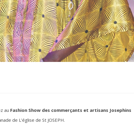
iez au
Fashion Show des commerçants et artisans Josephins
planade de L’église de St JOSEPH.