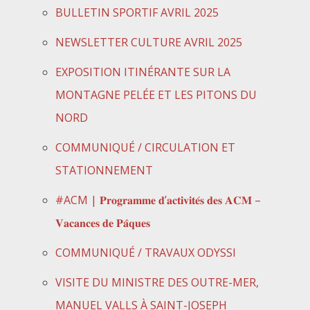
BULLETIN SPORTIF AVRIL 2025
NEWSLETTER CULTURE AVRIL 2025
EXPOSITION ITINÉRANTE SUR LA
MONTAGNE PELÉE ET LES PITONS DU
NORD
COMMUNIQUÉ / CIRCULATION ET
STATIONNEMENT
#ACM | 𝐏𝐫𝐨𝐠𝐫𝐚𝐦𝐦𝐞 𝐝’𝐚𝐜𝐭𝐢𝐯𝐢𝐭𝐞́𝐬 𝐝𝐞𝐬 𝐀𝐂𝐌 –
𝐕𝐚𝐜𝐚𝐧𝐜𝐞𝐬 𝐝𝐞 𝐏𝐚̂𝐪𝐮𝐞𝐬
COMMUNIQUÉ / TRAVAUX ODYSSI
VISITE DU MINISTRE DES OUTRE-MER,
MANUEL VALLS À SAINT-JOSEPH